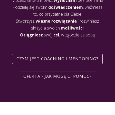
Możesz śmiało mówić,
wysłucham
bez oceniania
Podzielę się swoim
doświadczeniem
, weźmiesz
to, co przydatne dla Ciebie
Stworzysz
własne
rozwiązania
i rozwiniesz
skrzydła swoich
możliwości
Osiągniesz
swój
cel
, w zgodzie ze sobą
CZYM JEST COACHING I MENTORING?
OFERTA - JAK MOGĘ CI POMÓC?